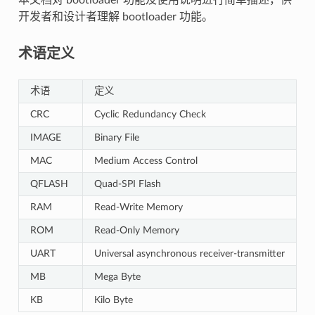
开发者和设计者理解 bootloader 功能。
术语定义
术语
定义
CRC
Cyclic Redundancy Check
IMAGE
Binary File
MAC
Medium Access Control
QFLASH
Quad-SPI Flash
RAM
Read-Write Memory
ROM
Read-Only Memory
UART
Universal asynchronous receiver-transmitter
MB
Mega Byte
KB
Kilo Byte