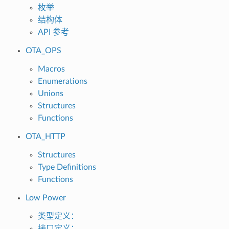
枚举
结构体
API 参考
OTA_OPS
Macros
Enumerations
Unions
Structures
Functions
OTA_HTTP
Structures
Type Definitions
Functions
Low Power
类型定义：
接口定义：