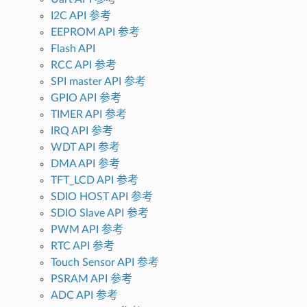
I2C API 参考
EEPROM API 参考
Flash API
RCC API 参考
SPI master API 参考
GPIO API 参考
TIMER API 参考
IRQ API 参考
WDT API 参考
DMA API 参考
TFT_LCD API 参考
SDIO HOST API 参考
SDIO Slave API 参考
PWM API 参考
RTC API 参考
Touch Sensor API 参考
PSRAM API 参考
ADC API 参考