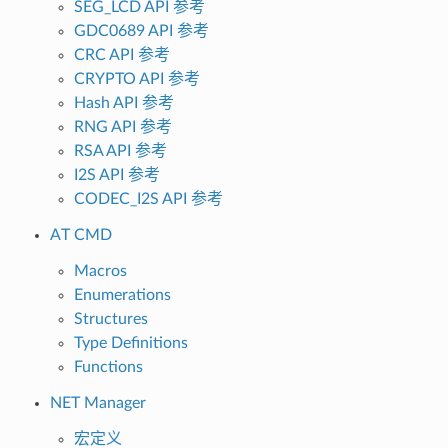
SEG_LCD API 参考
GDC0689 API 参考
CRC API 参考
CRYPTO API 参考
Hash API 参考
RNG API 参考
RSA API 参考
I2S API 参考
CODEC_I2S API 参考
AT CMD
Macros
Enumerations
Structures
Type Definitions
Functions
NET Manager
宏定义