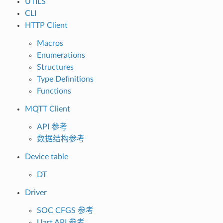
UTILS
CLI
HTTP Client
Macros
Enumerations
Structures
Type Definitions
Functions
MQTT Client
API 参考
数据结构参考
Device table
DT
Driver
SOC CFGS 参考
Uart API 参考