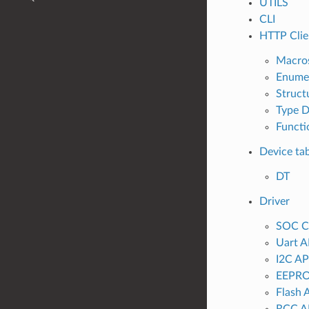
UTILS
CLI
HTTP Clie
Macro
Enume
Struct
Type D
Functi
Device ta
DT
Driver
SOC 
Uart 
I2C A
EEPR
Flash 
RCC A