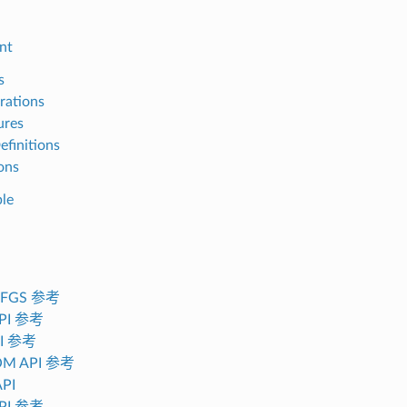
nt
s
rations
ures
efinitions
ons
ble
CFGS 参考
API 参考
PI 参考
OM API 参考
API
PI 参考