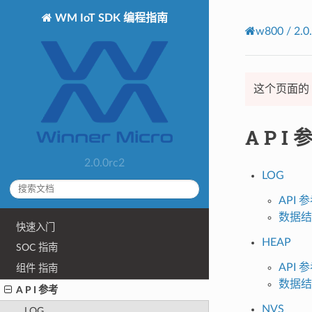
WM IoT SDK 编程指南
w800 / 2.0
这个页面的
A P I 
2.0.0rc2
LOG
API 
数据结
快速入门
HEAP
SOC 指南
API 
组件 指南
数据结
A P I 参考
NVS
LOG